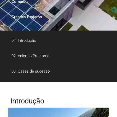
Comercial
Grandes Projetos
01. Introdução
Energia e serviços públicos,
alimentando o futuro
02. Valor do Programa
de forma sustentável
03. Cases de sucesso
Introdução