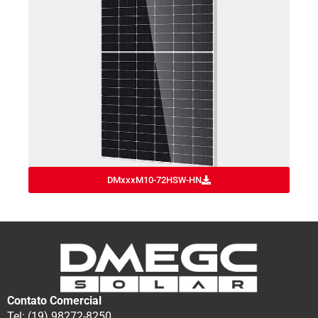
DMxxxM10-72HSW-HN
Contato Comercial
Tel: (19) 98272-8250