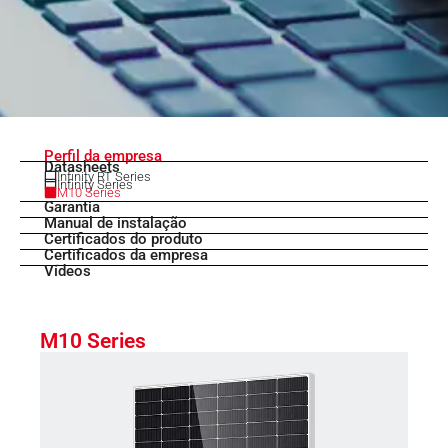
Download center
Perfil da empresa
Datasheets
Infinity RT Series
Infinity Series
M10 Series
Garantia
Manual de instalação
Certificados do produto
Certificados da empresa
Vídeos
M10 Series