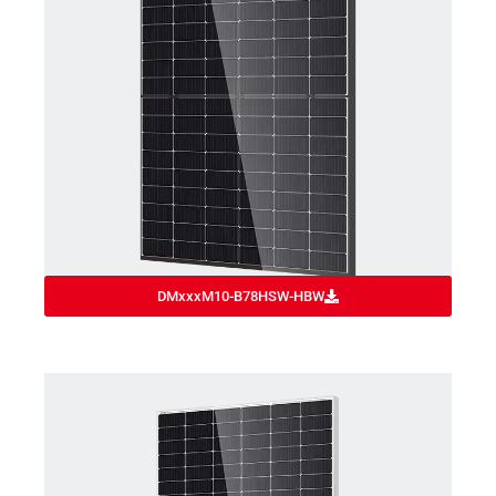
DMxxxM10-B78HSW-HBW