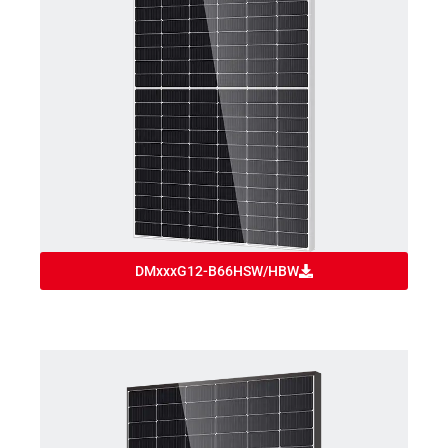
DMxxxG12-B66HSW/HBW