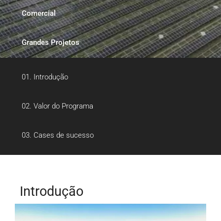
Comercial
Grandes Projetos
Energia e serviços públicos,
01. Introdução
alimentando o futuro
02. Valor do Programa
de forma sustentável
03. Cases de sucesso
Introdução