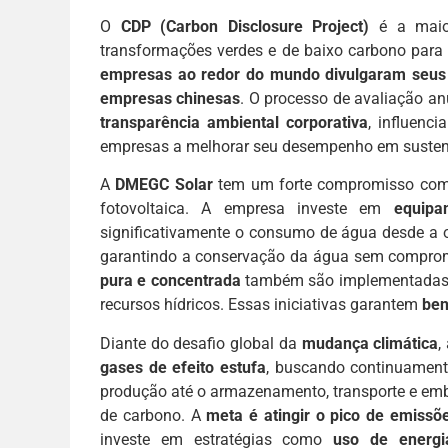
O
CDP (Carbon Disclosure Project)
é a maior
transformações verdes e de baixo carbono para 
empresas ao redor do mundo divulgaram seus
empresas chinesas
. O processo de avaliação 
transparência ambiental corporativa
, influenc
empresas a melhorar seu desempenho em sustent
A
DMEGC Solar
tem um forte compromisso com 
fotovoltaica. A empresa investe em
equip
significativamente o consumo de água desde a or
garantindo a conservação da água sem comprom
pura e concentrada
também são implementadas, 
recursos hídricos. Essas iniciativas garantem
ben
Diante do desafio global da
mudança climática
,
gases de efeito estufa
, buscando continuament
produção até o armazenamento, transporte e em
de carbono. A
meta é atingir o pico de emissõ
investe em estratégias como
uso de energi