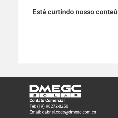
Está curtindo nosso conte
Contato Comercial
Tel: (19) 98272-8250
Email: gabriel.cogo@dmegc.com.cn