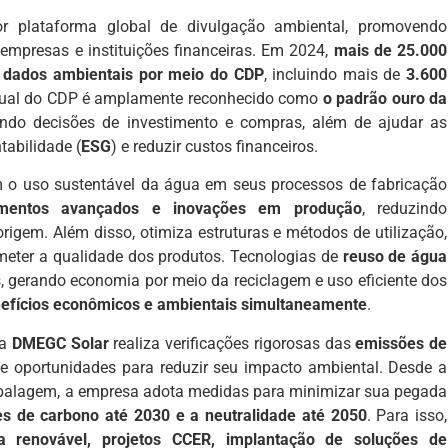
 plataforma global de divulgação ambiental, promovendo
empresas e instituições financeiras. Em 2024,
mais de 25.000
 dados ambientais por meio do CDP
, incluindo mais de
3.600
anual do CDP é amplamente reconhecido como
o padrão ouro da
iando decisões de investimento e compras, além de ajudar as
abilidade (
ESG
) e reduzir custos financeiros.
o uso sustentável da água em seus processos de fabricação
amentos avançados e inovações em produção
, reduzindo
igem. Além disso, otimiza estruturas e métodos de utilização,
eter a qualidade dos produtos. Tecnologias de
reuso de água
gerando economia por meio da reciclagem e uso eficiente dos
efícios econômicos e ambientais simultaneamente
.
 a
DMEGC Solar
realiza verificações rigorosas das
emissões de
e oportunidades para reduzir seu impacto ambiental. Desde a
balagem, a empresa adota medidas para minimizar sua pegada
es de carbono até 2030 e a neutralidade até 2050
. Para isso,
a renovável, projetos CCER, implantação de soluções de