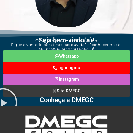
Seja bem-vindo(a)!
Obrigado por entrar em contato.
Fique a vontade para tirar suas dúvidas e conhecer nossas
soluções para o seu negócio!
Whatsapp
Ligar agora
Instagram
Site DMEGC
Conheça a DMEGC