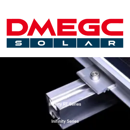
Infinity RT Series
Inifinity Series