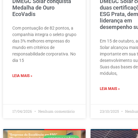
DMEGC Solar conquista
DMEGC Solar c
Medalha de Ouro
duas certificaç
EcoVadis
ESG Prata, de
liderança em
desempenho su
Com pontuação de 82 pontos, a
companhia integra o seleto grupo
das 3% melhores empresas do
Em 15 de outubro,
mundo em critérios de
Solar alcançou mai
responsabilidade corporativa. No
importante em sua t
dia 15
desenvolvimento su
Suas duas bases de
módulos,
LEIA MAIS »
LEIA MAIS »
17/04/2026
Nenhum comentário
23/10/2025
Nenhum