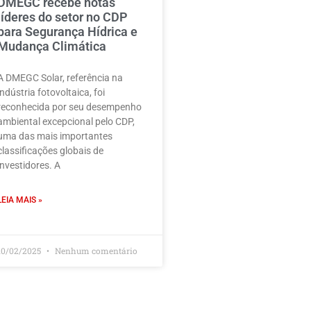
DMEGC recebe notas
líderes do setor no CDP
para Segurança Hídrica e
Mudança Climática
A DMEGC Solar, referência na
indústria fotovoltaica, foi
reconhecida por seu desempenho
ambiental excepcional pelo CDP,
uma das mais importantes
classificações globais de
investidores. A
LEIA MAIS »
10/02/2025
Nenhum comentário