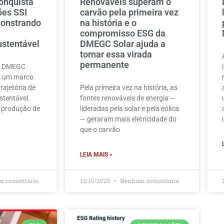
onquista
Renováveis superam o
ões SSI
carvão pela primeira vez
monstrando
na história e o
compromisso ESG da
stentável
DMEGC Solar ajuda a
tornar essa virada
permanente
 a DMEGC
s um marco
rajetória de
Pela primeira vez na história, as
stentável.
fontes renováveis de energia —
 produção de
lideradas pela solar e pela eólica
— geraram mais eletricidade do
que o carvão
LEIA MAIS »
 comentário
13/10/2025
Nenhum comentário